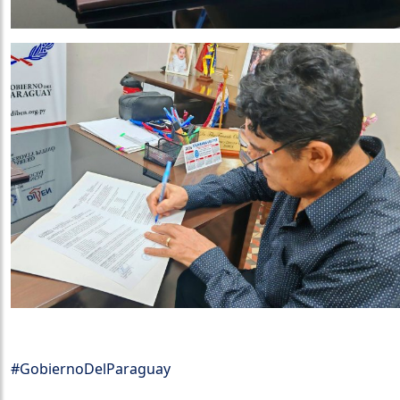
#GobiernoDelParaguay